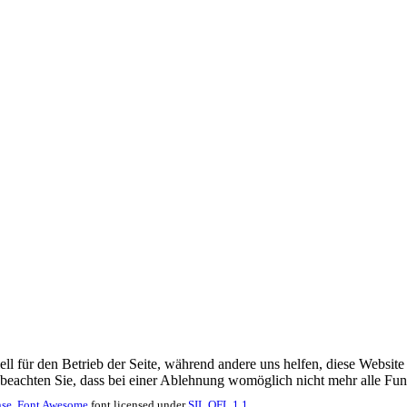
ell für den Betrieb der Seite, während andere uns helfen, diese Websit
 beachten Sie, dass bei einer Ablehnung womöglich nicht mehr alle Funk
se.
Font Awesome
font licensed under
SIL OFL 1.1
.