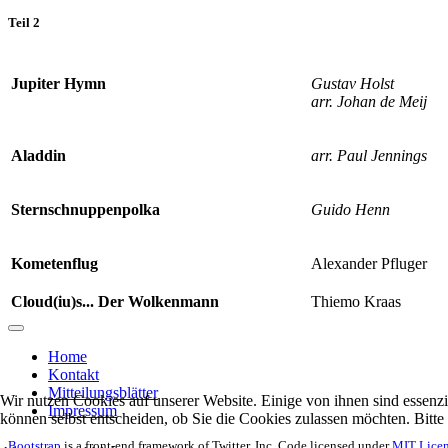
Teil 2
Jupiter Hymn
Gustav Holst
arr. Johan de Meij
Aladdin
arr. Paul Jennings
Sternschnuppenpolka
Guido Henn
Kometenflug
Alexander Pfluger
Cloud(iu)s... Der Wolkenmann
Thiemo Kraas
Home
Kontakt
Mitteilungsblätter
Wir nutzen Cookies auf unserer Website. Einige von ihnen sind essenzi
Impressum
können selbst entscheiden, ob Sie die Cookies zulassen möchten. Bitte
Bootstrap
is a front-end framework of Twitter, Inc. Code licensed under
MIT Licen