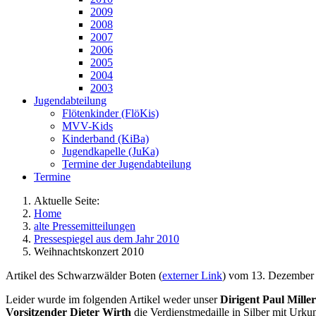
2009
2008
2007
2006
2005
2004
2003
Jugendabteilung
Flötenkinder (FlöKis)
MVV-Kids
Kinderband (KiBa)
Jugendkapelle (JuKa)
Termine der Jugendabteilung
Termine
Aktuelle Seite:
Home
alte Pressemitteilungen
Pressespiegel aus dem Jahr 2010
Weihnachtskonzert 2010
Artikel des Schwarzwälder Boten (
externer Link
) vom 13. Dezember
Leider wurde im folgenden Artikel weder unser
Dirigent Paul Miller
Vorsitzender Dieter Wirth
die Verdienstmedaille in Silber mit Urku