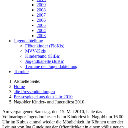
2009
2008
2007
2006
2005
2004
2003
Jugendabteilung
Flötenkinder (FlöKis)
MVV-Kids
Kinderband (KiBa)
Jugendkapelle (JuKa)
Termine der Jugendabteilung
Termine
Aktuelle Seite:
Home
alte Pressemitteilungen
Pressespiegel aus dem Jahr 2010
Nagolder Kinder- und Jugendfest 2010
Am vergangenen Samstag, den 15. Mai 2010, hatte das
Vollmaringer Jugendorchester beim Kinderfest in Nagold um 16.00
Uhr im Kubus einmal wieder die Möglichkeit ihr Können unter der
Leitung von Ina Gutekunst der Öffentlichkeit in einem völlig neuen